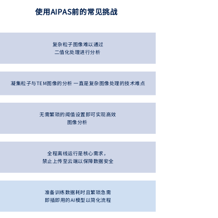
使用AIPAS前的常见挑战
复杂粒子图像难以通过
二值化处理进行
分析
凝集粒子与TEM图像的分析 一直是复杂图像处理的技术难点
无需繁琐的阈值设置即可实现高效
图像分析
全程离线运行是核心需求，
禁止上传至云端以保障数据安全
准备训练数据耗时且繁琐
急需
即插即用的AI模型以简化流程